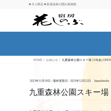
コ
ナ
■ 大人限定 ■ 筋湯温泉の隠れ家旅館
ン
ビ
テ
ゲ
ン
ー
ツ
シ
に
ョ
移
ン
動
に
移
動
HOME
お知らせ
九重森林公園スキー場 12/8(金) OPE
2023年11月18日
/ 最終更新日 :
2023年12月22日
hanashinobu
九重森林公園スキー場 12